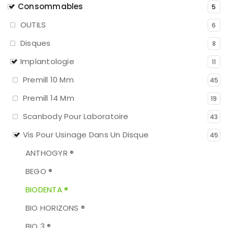
Consommables
5
OUTILS
6
Disques
8
Implantologie
11
Premill 10 Mm
45
Premill 14 Mm
19
Scanbody Pour Laboratoire
43
Vis Pour Usinage Dans Un Disque
45
ANTHOGYR ®
BEGO ®
BIODENTA ®
BIO HORIZONS ®
BIO 3 ®