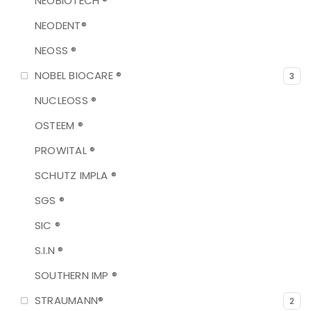
NEOBIOTECH ®
NEODENT®
NEOSS ®
NOBEL BIOCARE ®
3
NUCLEOSS ®
OSTEEM ®
PROWITAL ®
SCHUTZ IMPLA ®
SGS ®
SIC ®
S.I.N ®
SOUTHERN IMP ®
STRAUMANN®
2