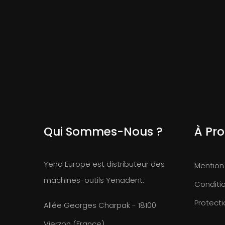
Qui Sommes-Nous ?
À Pr
Yena Europe est distributeur des
Mention
machines-outils Yenadent.
Conditi
Protect
Allée Georges Charpak - 18100
Vierzon (France)