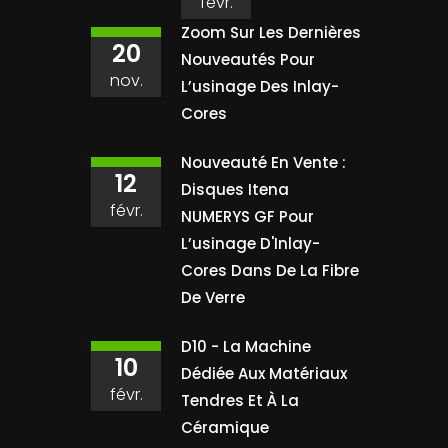
févr.
Zoom Sur Les Dernières
20
Nouveautés Pour
nov.
L’usinage Des Inlay-
Cores
Nouveauté En Vente :
12
Disques Itena
févr.
NUMERYS GF Pour
L’usinage D'Inlay-
Cores Dans De La Fibre
De Verre
D10 - La Machine
10
Dédiée Aux Matériaux
févr.
Tendres Et À La
Céramique