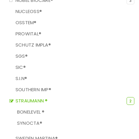
NOBEL BIOCARE®
3
NUCLEOSS®
OSSTEM®
PROWITAL®
SCHUTZ IMPLA®
SGS®
SIC®
S.I.N®
SOUTHERN IMP®
STRAUMANN ®
2
BONELEVEL ®
SYNOCTA®
SWEDEN MARTINA®