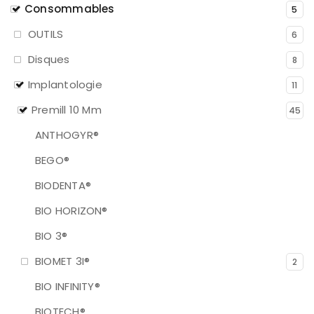
Consommables
5
OUTILS
6
Disques
8
Implantologie
11
Premill 10 Mm
45
ANTHOGYR®
BEGO®
BIODENTA®
BIO HORIZON®
BIO 3®
BIOMET 3I®
2
BIO INFINITY®
BIOTECH®