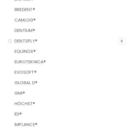
BREDENT®
CAMLOG®
DENTIUM®
DENTSPLY®
5
EQUINOX®
EUROTEKNICA®
EVOSOFT®
GLOBAL D®
GMI®
HÖCHST®
IDI®
IMPLANCE®