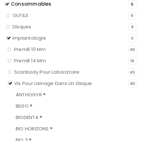
Consommables
5
OUTILS
6
Disques
8
Implantologie
11
Premill 10 Mm
45
Premill 14 Mm
19
Scanbody Pour Laboratoire
43
Vis Pour Usinage Dans Un Disque
45
ANTHOGYR ®
BEGO ®
BIODENTA ®
BIO HORIZONS ®
BIO 3 ®