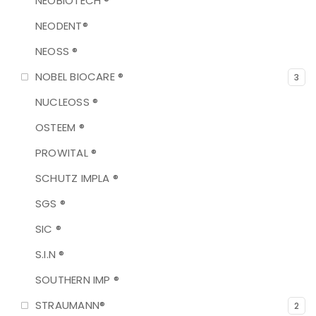
NEOBIOTECH ®
NEODENT®
NEOSS ®
NOBEL BIOCARE ®
3
NUCLEOSS ®
OSTEEM ®
PROWITAL ®
SCHUTZ IMPLA ®
SGS ®
SIC ®
S.I.N ®
SOUTHERN IMP ®
STRAUMANN®
2