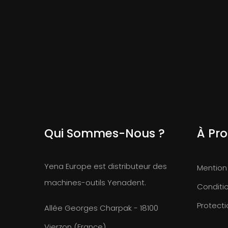
Qui Sommes-Nous ?
À Pr
Yena Europe est distributeur des
Mention
machines-outils Yenadent.
Conditi
Protect
Allée Georges Charpak - 18100
Vierzon (France)