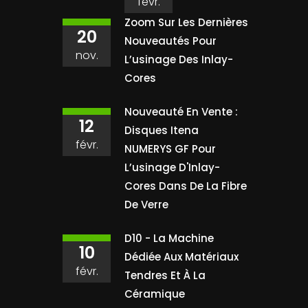
févr.
Zoom Sur Les Dernières
20
Nouveautés Pour
nov.
L’usinage Des Inlay-
Cores
Nouveauté En Vente :
12
Disques Itena
févr.
NUMERYS GF Pour
L’usinage D'Inlay-
Cores Dans De La Fibre
De Verre
D10 - La Machine
10
Dédiée Aux Matériaux
févr.
Tendres Et À La
Céramique