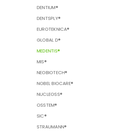
DENTIUM®
DENTSPLY®
EUROTEKNICA®
GLOBAL D®
MEDENTIS®
MIS®
NEOBIOTECH®
NOBEL BIOCARE®
NUCLEOSS®
OSSTEM®
SIC®
STRAUMANN®