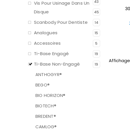
43
Vis Pour Usinage Dans Un
3
Disque
45
Scanbody Pour Dentiste
14
Analogues
15
Accessoires
5
Ti-Base Engagé
19
Affichage 
Ti-Base Non-Engagé
19
ANTHOGYR®
BEGO®
BIO HORIZON®
BIOTECH®
BREDENT®
CAMLOG®