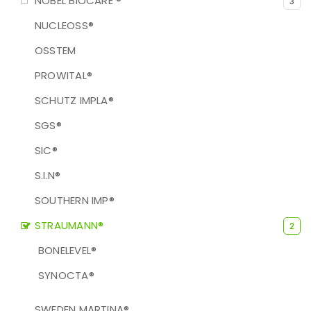
NOBEL BIOCARE ®
3
NUCLEOSS®
OSSTEM
PROWITAL®
SCHUTZ IMPLA®
SGS®
SIC®
S.I.N®
SOUTHERN IMP®
STRAUMANN®
2
BONELEVEL®
SYNOCTA®
SWEDEN MARTINA®