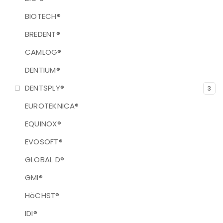
BIOTECH®
BREDENT®
CAMLOG®
DENTIUM®
DENTSPLY®
3
EUROTEKNICA®
EQUINOX®
EVOSOFT®
GLOBAL D®
GMI®
HöCHST®
IDI®