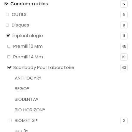
Consommables
5
OUTILS
6
Disques
8
Implantologie
11
Premill 10 Mm
45
Premill 14 Mm
19
Scanbody Pour Laboratoire
43
ANTHOGYR®
BEGO®
BIODENTA®
BIO HORIZON®
BIOMET 3I®
2
BIO 3®